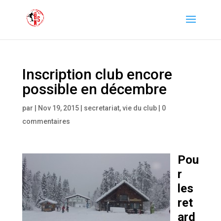
Inscription club encore
possible en décembre
par
|
Nov 19, 2015
|
secretariat
,
vie du club
|
0
commentaires
Pou
r
les
ret
ard