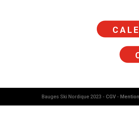
CALE
Bauges Ski Nordique 2023 -
CGV
-
Mention