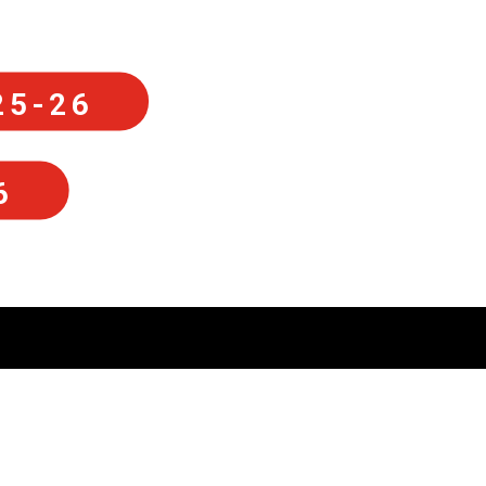
25-26
6